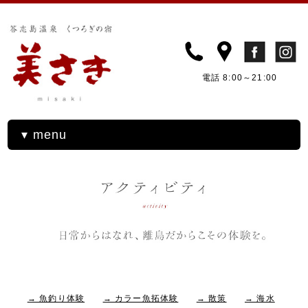
電話 8:00～21:00
▾ menu
→ 魚釣り体験
→ カラー魚拓体験
→ 散策
→ 海水