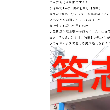
こんにちは若旦那です！！
答志島で1年に1度のお祭り【神祭】
島民が1番熱くなるシリーズ完結編とい
スペシャル動画をつくってみました！！
島で生まれ育った男たちが、
大漁祈願と海上安全を願って「八」の文
また【7人遣い】や【お的衆】の男たち
クライマックスで見せる男気溢れる表情