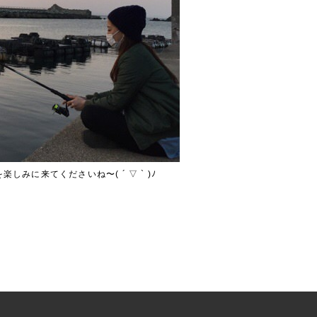
みに来てくださいね〜( ´ ▽ ` )ﾉ