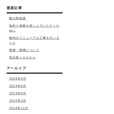
最新記事
船の時刻表
魚釣り体験を楽しんでいただくた
めに
館内のリニューアル工事を行いま
した
禁煙・喫煙について
答志島トロさわら
アーカイブ
2026年4月
2024年9月
2023年9月
2020年3月
2018年12月