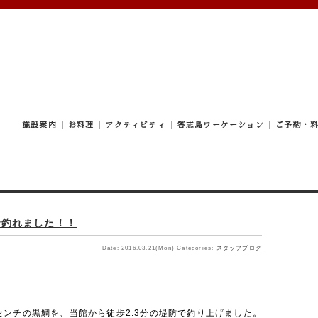
施設案内
お料理
アクティビティ
答志島ワーケーション
ご予約・
で釣れました！！
Date: 2016.03.21(Mon)
Categories:
スタッフブログ
。
センチの黒鯛を、当館から徒歩2.3分の堤防で釣り上げました。